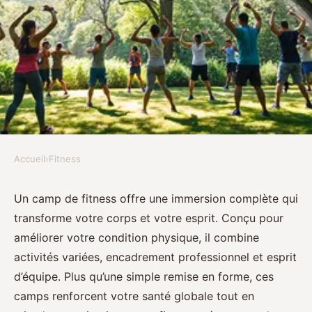
Accueil
›
Fitness
FITNESS
Découvrez les bienfaits d'un
Un camp de fitness offre une immersion complète qui
transforme votre corps et votre esprit. Conçu pour
camp de fitness pour votre santé
améliorer votre condition physique, il combine
activités variées, encadrement professionnel et esprit
Paul
•
2 juin 2025
•
8 min de lecture
d’équipe. Plus qu’une simple remise en forme, ces
camps renforcent votre santé globale tout en