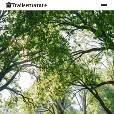
Trailsetnature
📰