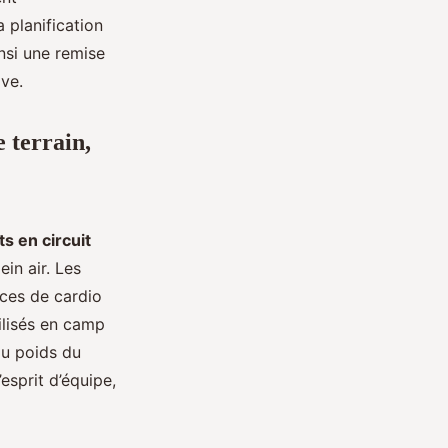
 planification
insi une remise
ive.
e terrain,
s en circuit
in air. Les
ices de cardio
ilisés en camp
au poids du
esprit d’équipe,