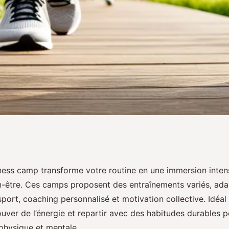
avec un séjour au
tness camp transforme votre routine en une immersion inten
n-être. Ces camps proposent des entraînements variés, ada
 sport, coaching personnalisé et motivation collective. Idéa
rouver de l’énergie et repartir avec des habitudes durables 
 physique et mentale.