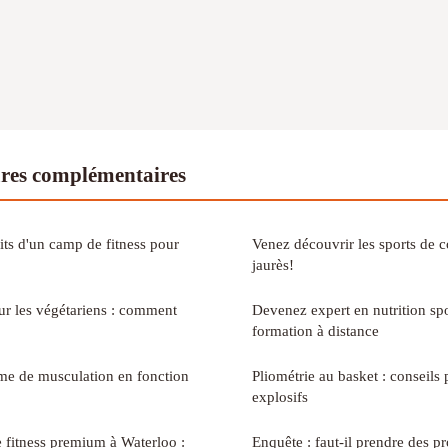
ures complémentaires
its d'un camp de fitness pour
Venez découvrir les sports de 
jaurès!
our les végétariens : comment
Devenez expert en nutrition spo
formation à distance
me de musculation en fonction
Pliométrie au basket : conseils 
explosifs
e fitness premium à Waterloo :
Enquête : faut-il prendre des p