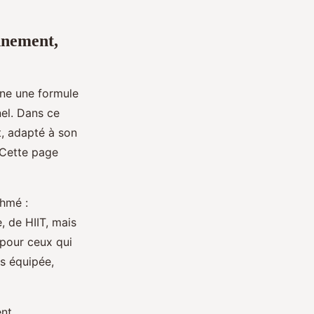
onnement,
ne une formule
nel. Dans ce
, adapté à son
. Cette page
thmé :
, de HIIT, mais
s pour ceux qui
ss équipée,
ent