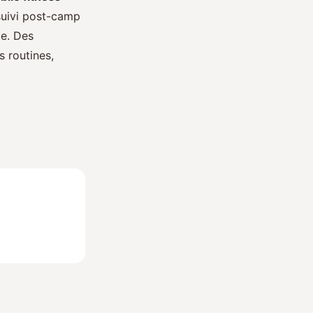
 suivi post-camp
te. Des
s routines,