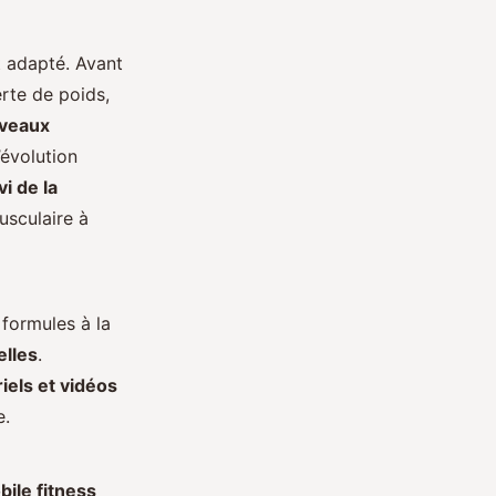
 adapté. Avant
erte de poids,
iveaux
’évolution
vi de la
usculaire à
 formules à la
elles
.
riels et vidéos
e.
bile fitness