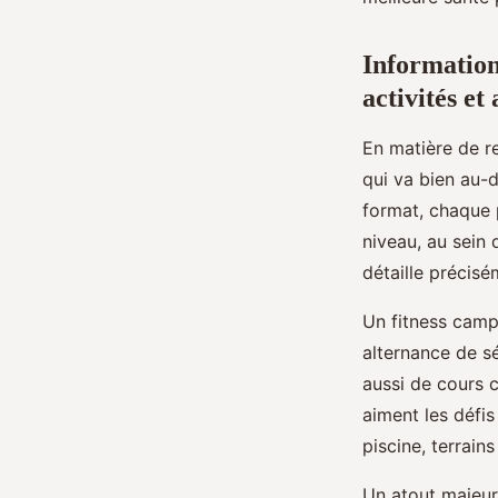
Paul
•
22 mai 2025
•
3 min de lecture
Informations
activités et
En matière de r
qui va bien au-d
format, chaque 
niveau, au sein 
détaille précisé
Un fitness camp
alternance de s
aussi de cours c
aiment les défis
piscine, terrain
Un atout majeur