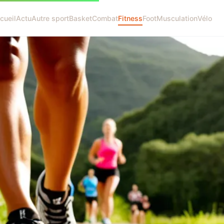
cueil
Actu
Autre sport
Basket
Combat
Fitness
Foot
Musculation
Vélo