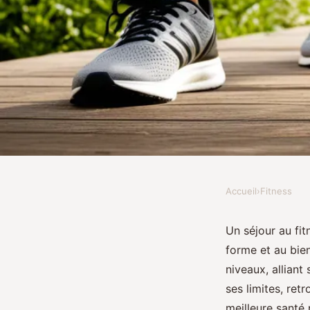
Accueil
›
Fitness
FITNESS
Boostez votre forme 
Un séjour au fi
forme et au bie
fitness camp!
niveaux, alliant
ses limites, ret
meilleure santé