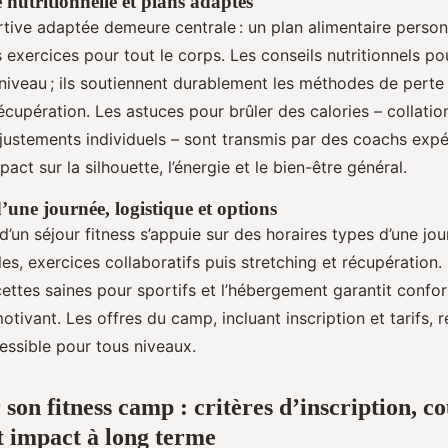
 nutritionnelle et plans adaptés
rtive adaptée demeure centrale : un plan alimentaire person
xercices pour tout le corps. Les conseils nutritionnels pou
 niveau ; ils soutiennent durablement les méthodes de perte
récupération. Les astuces pour brûler des calories – collatio
ajustements individuels – sont transmis par des coachs exp
mpact sur la silhouette, l’énergie et le bien-être général.
’une journée, logistique et options
 d’un séjour fitness s’appuie sur des horaires types d’une jo
es, exercices collaboratifs puis stretching et récupération.
ettes saines pour sportifs et l’hébergement garantit confo
tivant. Les offres du camp, incluant inscription et tarifs, 
essible pour tous niveaux.
 son fitness camp : critères d’inscription, co
t impact à long terme