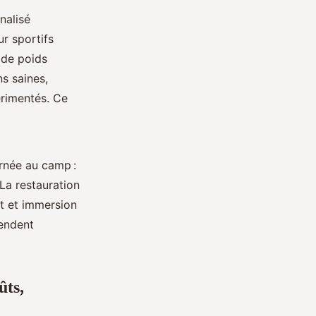
nalisé
r sportifs
 de poids
ns saines,
érimentés. Ce
urnée au camp :
 La restauration
rt et immersion
rendent
ûts,