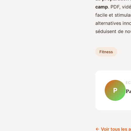
camp
. PDF, vid
facile et stimul
alternatives inn
séduisent de no
Fitness
EC
P
Pa
← Voir tous les a