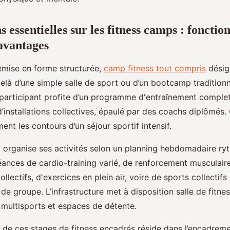
 essentielles sur les fitness camps : foncti
 avantages
emise en forme structurée,
camp fitness tout compris
désig
elà d’une simple salle de sport ou d’un bootcamp tradition
participant profite d’un programme d'entraînement complet
d’installations collectives, épaulé par des coachs diplômés
ment les contours d’un séjour sportif intensif.
 organise ses activités selon un planning hebdomadaire ry
éances de cardio-training varié, de renforcement musculaire
ollectifs, d'exercices en plein air, voire de sports collectif
 de groupe. L’infrastructure met à disposition salle de fitne
s multisports et espaces de détente.
 de ces stages de fitness encadrés réside dans l’encadrem