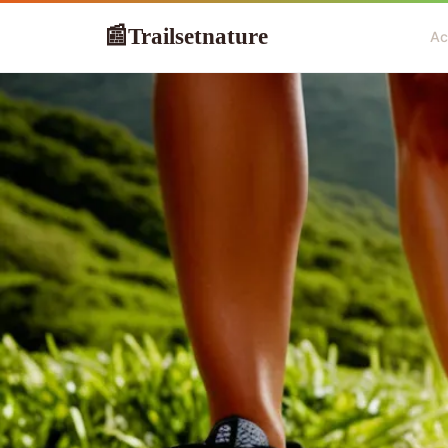
Trailsetnature
📰
Ac