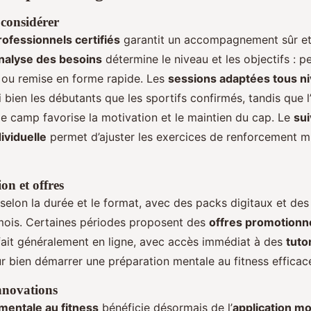
 considérer
ofessionnels certifiés
garantit un accompagnement sûr et
nalyse des besoins
détermine le niveau et les objectifs : p
 ou remise en forme rapide. Les
sessions adaptées tous n
i bien les débutants que les sportifs confirmés, tandis que l
le camp favorise la motivation et le maintien du cap. Le
sui
ividuelle
permet d’ajuster les exercices de renforcement m
ion et offres
 selon la durée et le format, avec des packs digitaux et des
mois. Certaines périodes proposent des
offres promotionn
e fait généralement en ligne, avec accès immédiat à des
tuto
 bien démarrer une préparation mentale au fitness efficac
nnovations
mentale au fitness
bénéficie désormais de l’
application mo