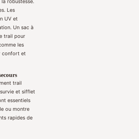
 la robustesse.
es. Les
on UV et
ation. Un sac à
 trail pour
l comme les
 confort et
 secours
ment trail
rvie et sifflet
ont essentiels
ole ou montre
nts rapides de