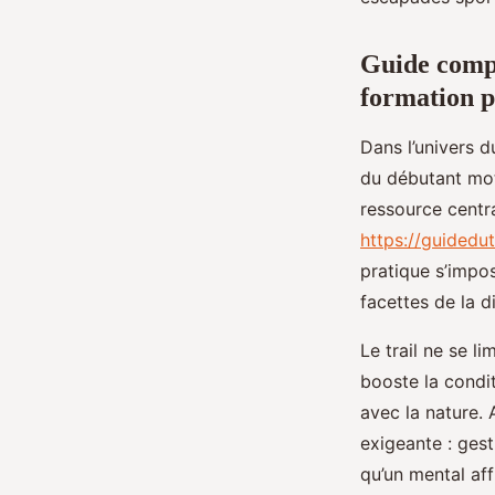
Paul
•
15 juin 2025
•
5 min de lecture
Guide comple
formation p
Dans l’univers du
du débutant moti
ressource centra
https://guidedut
pratique s’impos
facettes de la di
Le trail ne se l
booste la condit
avec la nature. 
exigeante : gest
qu’un mental aff