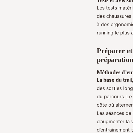
Tests et avis s
Les tests matéri
des chaussures t
à dos ergonomiqu
running le plus
Préparer et
préparation
Méthodes d’ent
La base du trail
des sorties longu
du parcours. Le
côte où alterne
Les séances de f
d’augmenter la v
d’entraînement t