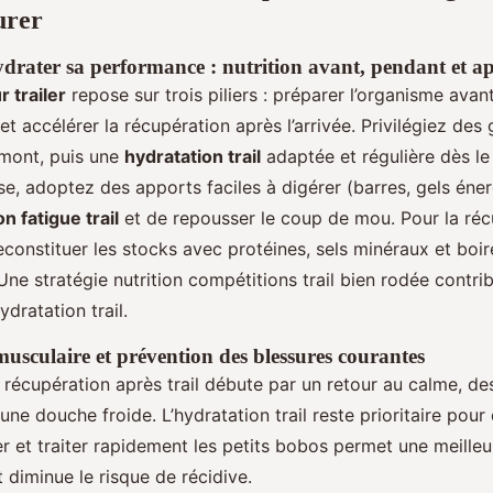
urer
ydrater sa performance : nutrition avant, pendant et ap
r trailer
repose sur trois piliers : préparer l’organisme avant
 et accélérer la récupération après l’arrivée. Privilégiez des
mont, puis une
hydratation trail
adaptée et régulière dès le
e, adoptez des apports faciles à digérer (barres, gels éner
n fatigue trail
et de repousser le coup de mou. Pour la réc
reconstituer les stocks avec protéines, sels minéraux et boir
e stratégie nutrition compétitions trail bien rodée contrib
dratation trail.
usculaire et prévention des blessures courantes
la récupération après trail débute par un retour au calme, d
une douche froide. L’hydratation trail reste prioritaire pour 
ier et traiter rapidement les petits bobos permet une meille
t diminue le risque de récidive.