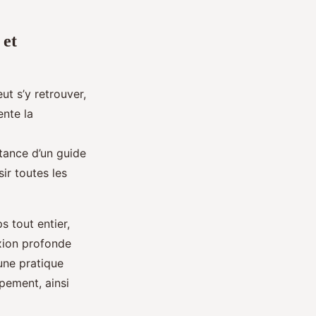
 et
eut s’y retrouver,
ente la
rtance d’un guide
sir toutes les
s tout entier,
exion profonde
 une pratique
ipement, ainsi