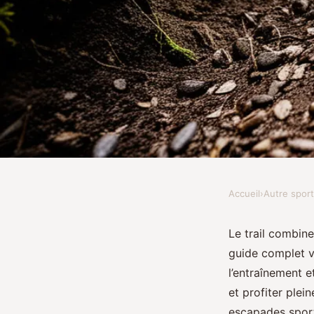
Accueil
›
Autre sport
AUTRE SPORT
Le guide du trail : vo
Le trail combine
guide complet v
d'aventure vous atte
l’entraînement 
et profiter plei
escapades sport