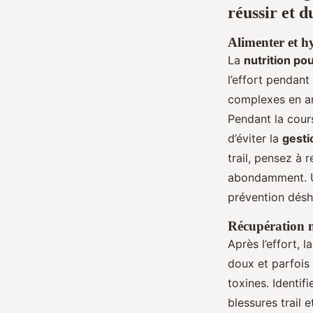
réussir et d
Alimenter et h
La
nutrition pou
l’effort pendant
complexes en a
Pendant la cours
d’éviter la
gestio
trail, pensez à 
abondamment. Un
prévention déshy
Récupération m
Après l’effort, 
doux et parfois 
toxines. Identif
blessures trail e