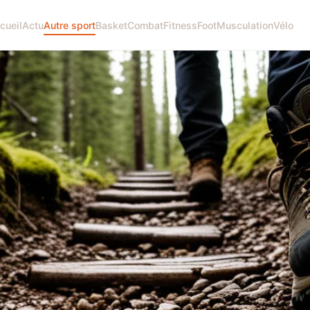
cueil
Actu
Autre sport
Basket
Combat
Fitness
Foot
Musculation
Vélo