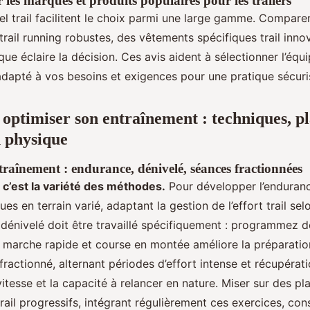
ur les marques et produits populaires pour les trailers
el trail facilitent le choix parmi une large gamme. Comparer
rail running robustes, des vêtements spécifiques trail inno
e éclaire la décision. Ces avis aident à sélectionner l’équi
 adapté à vos besoins et exigences pour une pratique sécuri
 optimiser son entraînement : techniques, pl
 physique
raînement : endurance, dénivelé, séances fractionnées
, c’est la variété des méthodes.
Pour développer l’endurance
es en terrain varié, adaptant la gestion de l’effort trail selo
 dénivelé doit être travaillé spécifiquement : programmez 
r marche rapide et course en montée améliore la préparation
ractionné, alternant périodes d’effort intense et récupérat
itesse et la capacité à relancer en nature. Miser sur des pl
rail progressifs, intégrant régulièrement ces exercices, con