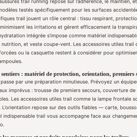
ussures trail running repose sur l’adhérence, le maintien, et
 modèles testés spécifiquement pour les surfaces accidenté
iques trail jouent un rôle central : tissu respirant, protecti
minimisent les irritations et gèrent efficacement la transpir
hydratation intégrée s’impose comme matériel indispensable
 nutrition, et veste coupe-vent. Les accessoires utiles trai
forcées ou la casquette restent à considérer pour optimiser
ampoules.
s sentiers : matériel de protection, orientation, premiers
l passe par une préparation minutieuse. Prévoyez un équipe
ux imprévus : trousse de premiers secours, couverture de su
les. Les accessoires utiles trail comme la lampe frontale s
té. L’orientation repose sur des outils fiables — carte, bouss
l indispensable trail vous accompagne face aux changeme
o.