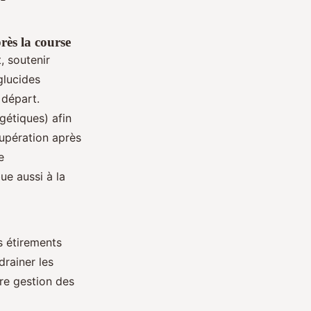
rès la course
, soutenir
 glucides
 départ.
gétiques) afin
upération après
e
ue aussi à la
es étirements
drainer les
ure gestion des