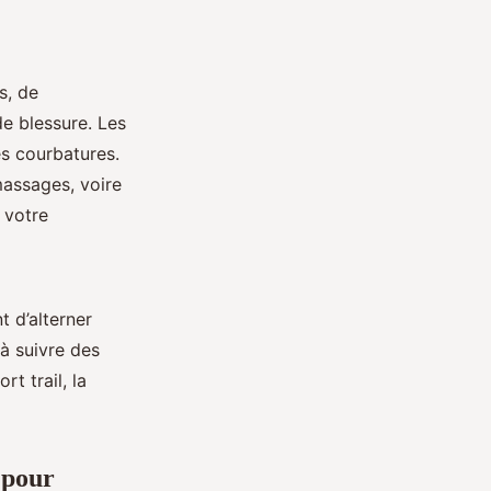
s, de
de blessure. Les
es courbatures.
massages, voire
 votre
 d’alterner
 à suivre des
rt trail, la
 pour