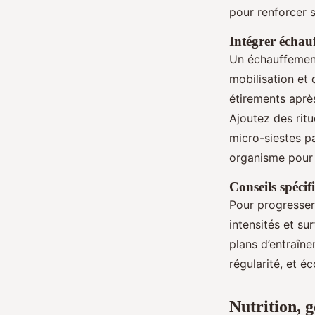
pour renforcer s
Intégrer échauf
Un échauffement 
mobilisation et 
étirements après
Ajoutez des ritu
micro-siestes pa
organisme pour 
Conseils spécif
Pour progresser
intensités et su
plans d’entraînem
régularité, et é
Nutrition, g