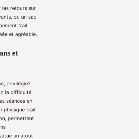
 les retours sur
vants, ou un sac
pement trail
sée et agréable.
ans et
, privilégiez
n la difficulté
des séances en
 physique trail.
ion, permettent
ans
stitue un atout