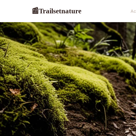
Trailsetnature
📰
Ac