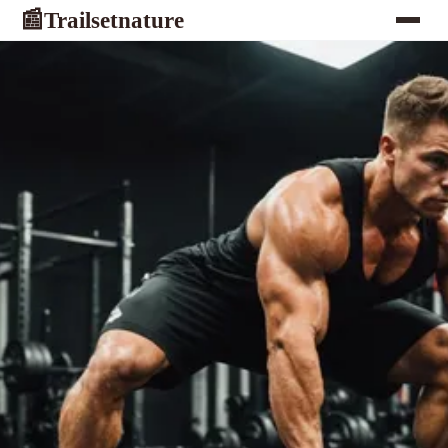
Trailsetnature
📰