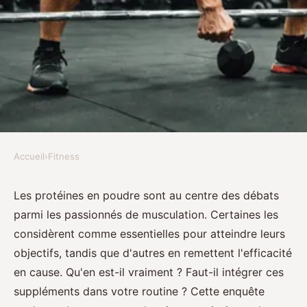
Accueil
›
Fitness
FITNESS
Enquête : faut-il prendre des
Les protéines en poudre sont au centre des débats
parmi les passionnés de musculation. Certaines les
protéines en poudre pour la
considèrent comme essentielles pour atteindre leurs
musculation ?
objectifs, tandis que d'autres en remettent l'efficacité
en cause. Qu'en est-il vraiment ? Faut-il intégrer ces
Paul
•
4 novembre 2024
•
9 min de lecture
suppléments dans votre routine ? Cette enquête