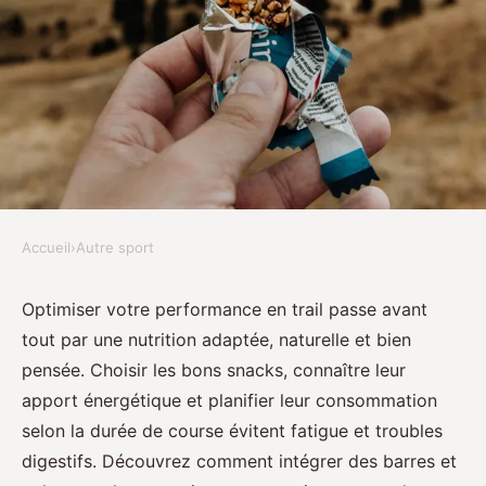
Accueil
›
Autre sport
AUTRE SPORT
Nutrition trail : optimisez votre
Optimiser votre performance en trail passe avant
tout par une nutrition adaptée, naturelle et bien
performance en course
pensée. Choisir les bons snacks, connaître leur
apport énergétique et planifier leur consommation
Paul
•
28 juillet 2025
•
6 min de lecture
selon la durée de course évitent fatigue et troubles
digestifs. Découvrez comment intégrer des barres et