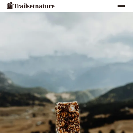
Trailsetnature
📰