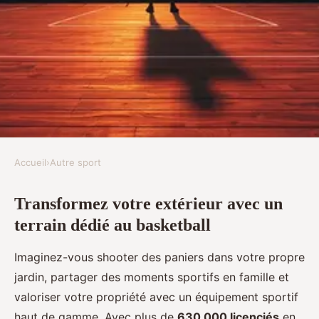
Accueil
›
Autre sport
AUTRE SPORT
Transformez votre extérieur avec un
Créez un terrain de basket
terrain dédié au basketball
unique pour des moments
inoubliables !
Imaginez-vous shooter des paniers dans votre propre
jardin, partager des moments sportifs en famille et
Paul
•
19 décembre 2025
•
9 min de lecture
valoriser votre propriété avec un équipement sportif
haut de gamme. Avec plus de
630 000 licenciés
en