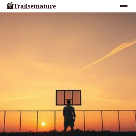
Trailsetnature
📰