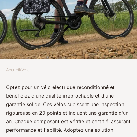
Accueil
›
Vélo
VÉLO
Découvrez le vélo électrique
Optez pour un vélo électrique reconditionné et
bénéficiez d'une qualité irréprochable et d'une
reconditionné: qualité et
garantie solide. Ces vélos subissent une inspection
garantie
rigoureuse en 20 points et incluent une garantie d'un
an. Chaque composant est vérifié et certifié, assurant
Paul
•
24 juin 2024
•
3 min de lecture
performance et fiabilité. Adoptez une solution