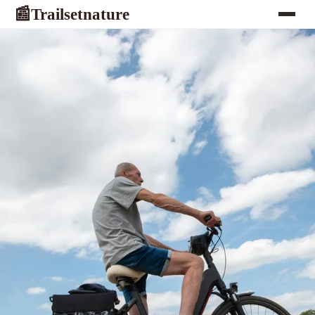
Trailsetnature
📰