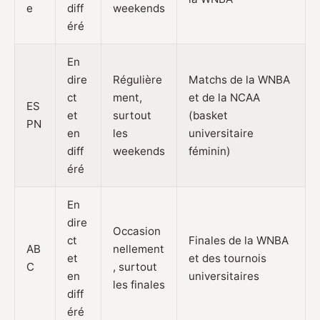
e
diff
weekends
éré
En
dire
Régulière
Matchs de la WNBA
ct
ment,
et de la NCAA
ES
et
surtout
(basket
PN
en
les
universitaire
diff
weekends
féminin)
éré
En
dire
Occasion
ct
Finales de la WNBA
AB
nellement
et
et des tournois
C
, surtout
en
universitaires
les finales
diff
éré