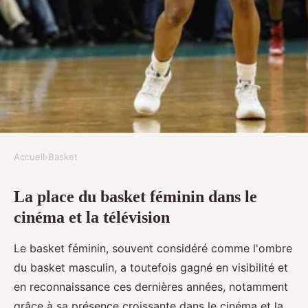
Accueil
›
Basket
BASKET
La place du basket féminin dans le
La place du basket féminin dans
cinéma et la télévision
le cinéma et la télévision
Le basket féminin, souvent considéré comme l'ombre
Paul
•
4 novembre 2024
•
6 min de lecture
du basket masculin, a toutefois gagné en visibilité et
en reconnaissance ces dernières années, notamment
grâce à sa présence croissante dans le cinéma et la