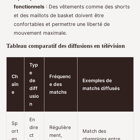
fonctionnels
: Des vêtements comme des shorts
et des maillots de basket doivent être
confortables et permettre une liberté de
mouvement maximale.
Tableau comparatif des diffusions en télévision
Typ
e
Ch
Fréquenc
de
Exemples de
aîn
e des
diff
matchs diffusés
e
matchs
usio
n
En
Sp
dire
Régulière
ort
Match des
ct
ment,
en
champions entre