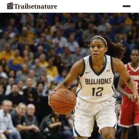
Trailsetnature
📰