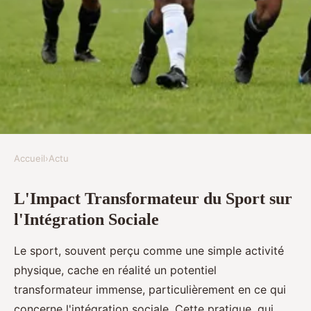
Accueil
›
Actu
ACTU
L'Impact Transformateur du Sport sur
L'Impact Transformateur du
l'Intégration Sociale
Sport sur l'Intégration Sociale
Le sport, souvent perçu comme une simple activité
Paul
•
4 novembre 2024
•
5 min de lecture
physique, cache en réalité un potentiel
transformateur immense, particulièrement en ce qui
concerne l'intégration sociale. Cette pratique, qui