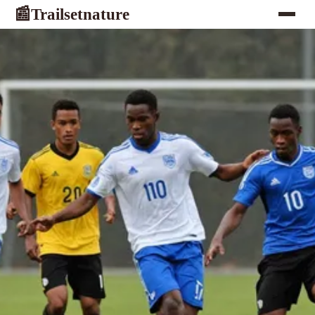
Trailsetnature
📰